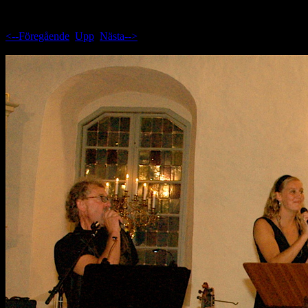
<--Föregående
Upp
Nästa-->