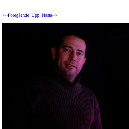
<--Föregående
Upp
Nästa-->