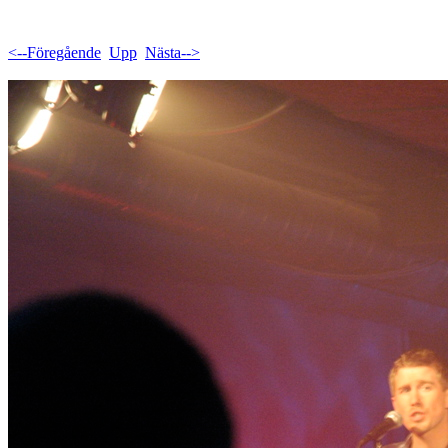
<--Föregående
Upp
Nästa-->